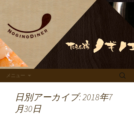
鹿児島でのお食事ならノギノダイナ
ー、居酒屋ノギノエ
ノギノエ・ノギノダイナーの
公式サイト
コンテンツへ移動
検
メニュー
索:
日別アーカイブ: 2018年7
月30日