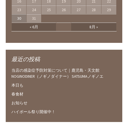
16
17
18
19
20
21
22
23
24
25
26
27
28
29
30
31
« 6月
8月 »
最近の投稿
当店の感染症予防対策について｜鹿児島・天文館
NOGINODINER（ノギノダイナー） SATSUMAノギノエ
本日も
春食材
お知らせ
ハイボール祭り開催中！