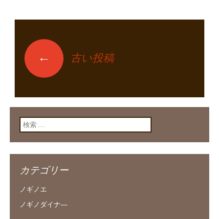
←
古い投稿
投稿ナビゲーショ
ン
検索:
カテゴリー
ノギノエ
ノギノダイナ―