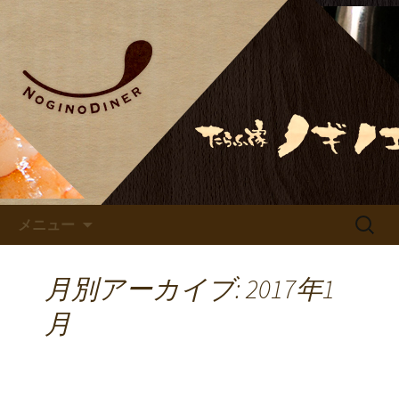
鹿児島でのお食事ならノギノダイナ
ー、居酒屋ノギノエ
ノギノエ・ノギノダイナーの
公式サイト
コンテンツへ移動
検
メニュー
索:
月別アーカイブ: 2017年1
月