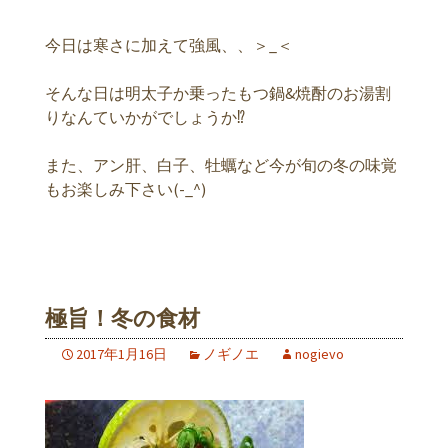
今日は寒さに加えて強風、、＞_＜
そんな日は明太子か乗ったもつ鍋&焼酎のお湯割
りなんていかがでしょうか⁉︎
また、アン肝、白子、牡蠣など今が旬の冬の味覚
もお楽しみ下さい(-_^)
極旨！冬の食材
2017年1月16日
ノギノエ
nogievo