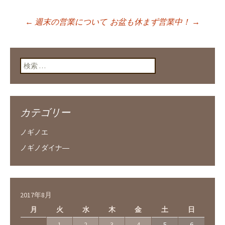
←
週末の営業について
お盆も休まず営業中！
→
投稿ナビゲーショ
ン
検索:
カテゴリー
ノギノエ
ノギノダイナ―
2017年8月
月
火
水
木
金
土
日
1
2
3
4
5
6