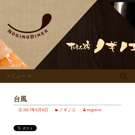
鹿児島でのお食事ならノギノダイナ
ー、居酒屋ノギノエ
ノギノエ・ノギノダイナーの
公式サイト
コンテンツへ移動
検
メニュー
索:
台風
2017年8月6日
ノギノエ
nogievo