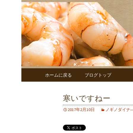
鹿児島でのお食事ならノギ
ノギノエ
コンテンツへ移動
ホームに戻る
ブログトップ
寒いですねー
2017年2月10日
ノギノダイナ