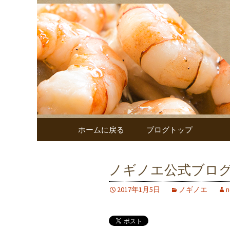
鹿児島でのお食事ならノギ
ノギノエ
コンテンツへ移動
ホームに戻る
ブログトップ
ノギノエ公式ブロ
2017年1月5日
ノギノエ
n