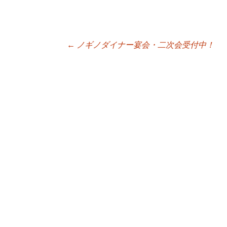
←
ノギノダイナー宴会・二次会受付中！
投稿ナビゲーシ